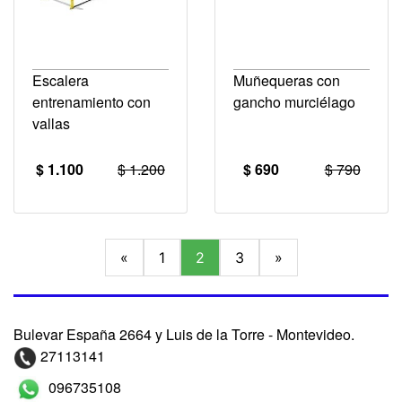
Escalera
Muñequeras con
entrenamiento con
gancho murciélago
vallas
$ 1.100
$ 1.200
$ 690
$ 790
«
1
2
3
»
Bulevar España 2664 y Luis de la Torre - Montevideo.
27113141
096735108