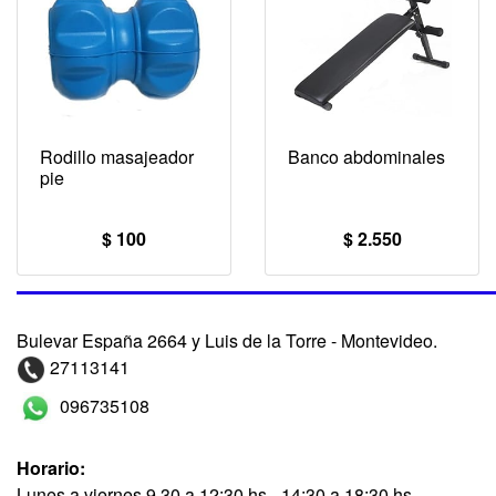
Rodillo masajeador
Banco abdominales
pie
$ 100
$ 2.550
Bulevar España 2664 y Luis de la Torre - Montevideo.
27113141
096735108
Horario:
Lunes a viernes 9.30 a 12:30 hs - 14:30 a 18:30 hs