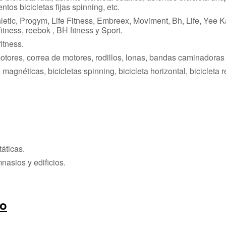
ientos bicicletas fijas spinning, etc.
letic, Progym, Life Fitness, Embreex, Moviment, Bh, Life, Yee K
tness, reebok , BH fitness y Sport.
itness.
ores, correa de motores, rodillos, lonas, bandas caminadoras e
tas magnéticas, bicicletas spinning, bicicleta horizontal, bicicle
táticas.
nasios y edificios.
po