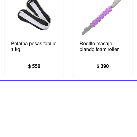
Polaina pesas tobillo
Rodillo masaje
1 kg
blando foam roller
$ 550
$ 390