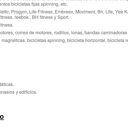
ientos bicicletas fijas spinning, etc.
letic, Progym, Life Fitness, Embreex, Moviment, Bh, Life, Yee K
tness, reebok , BH fitness y Sport.
itness.
ores, correa de motores, rodillos, lonas, bandas caminadoras e
tas magnéticas, bicicletas spinning, bicicleta horizontal, bicicle
táticas.
nasios y edificios.
po