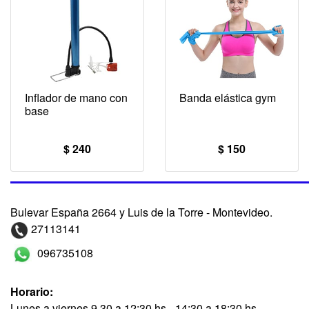
Inflador de mano con
Banda elástica gym
base
$ 240
$ 150
Bulevar España 2664 y Luis de la Torre - Montevideo.
27113141
096735108
Horario:
Lunes a viernes 9.30 a 12:30 hs - 14:30 a 18:30 hs