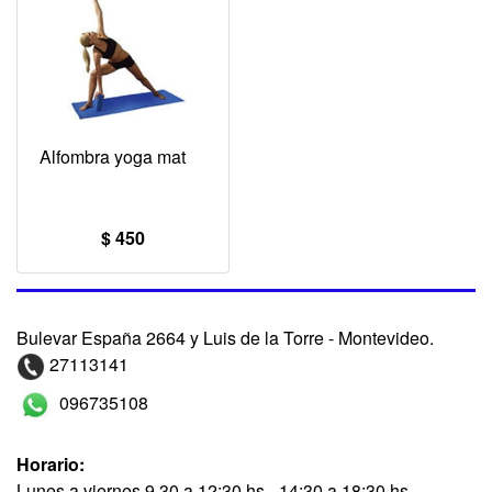
Alfombra yoga mat
$ 450
Bulevar España 2664 y Luis de la Torre - Montevideo.
27113141
096735108
Horario:
Lunes a viernes 9.30 a 12:30 hs - 14:30 a 18:30 hs