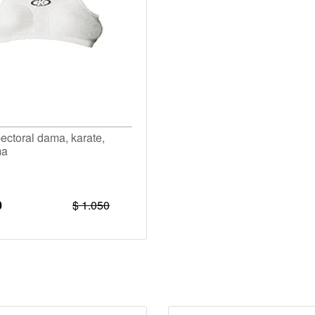
pectoral dama, karate,
ma
0
$ 1.050