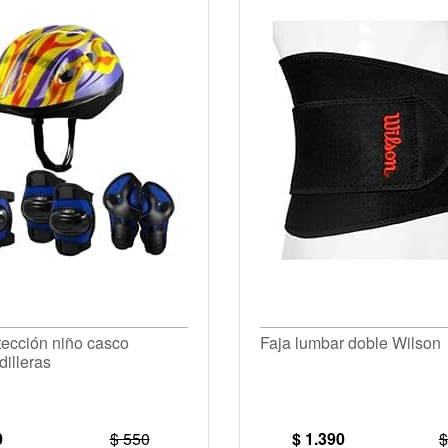
tección niño casco
Faja lumbar doble Wilson
dilleras
0
$ 550
$ 1.390
$