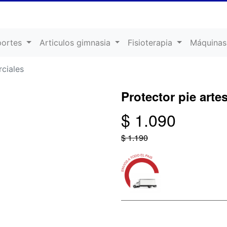
portes
Articulos gimnasia
Fisioterapia
Máquinas
rciales
Protector pie arte
$ 1.090
$ 1.190