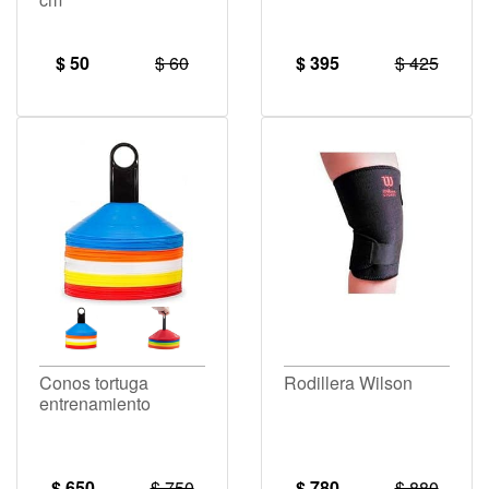
$ 50
$ 60
$ 395
$ 425
Conos tortuga
Rodillera Wilson
entrenamiento
$ 650
$ 750
$ 780
$ 880