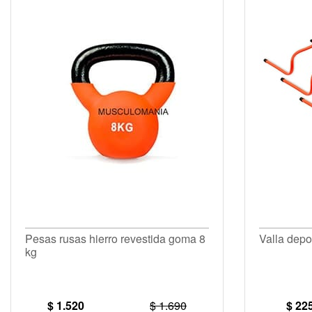
Pesas rusas hierro revestida goma 8
Valla depo
kg
$ 1.520
$ 1.690
$ 22