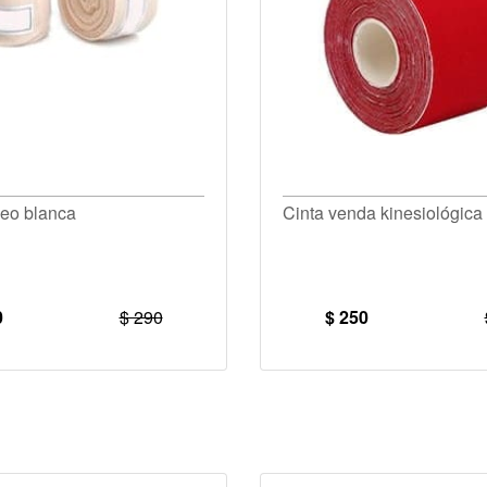
eo blanca
Cinta venda kinesiológica 
0
$ 290
$ 250