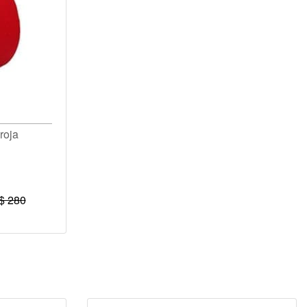
roja
$ 280