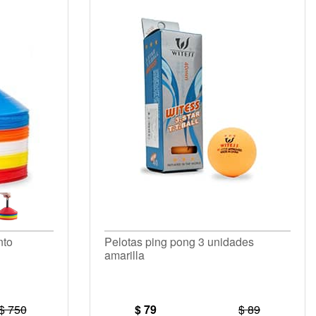
nto
Pelotas ping pong 3 unidades
amarilla
$ 750
$ 79
$ 89