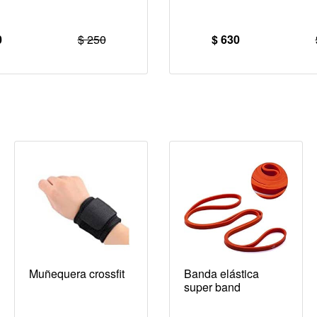
0
$ 250
$ 630
Muñequera crossfit
Banda elástica
super band