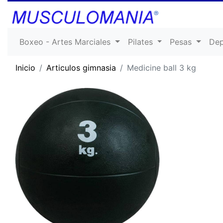
Boxeo - Artes Marciales
Pilates
Pesas
De
Inicio
Articulos gimnasia
Medicine ball 3 kg