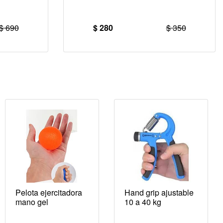
$ 690
$ 280
$ 350
Pelota ejercitadora
Hand grip ajustable
mano gel
10 a 40 kg