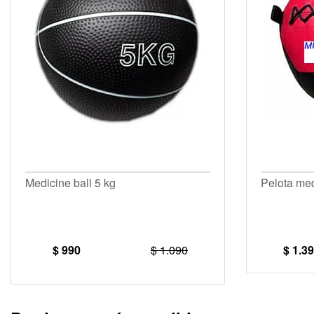
Medicine ball 5 kg
Pelota med
$ 990
$ 1.090
$ 1.3