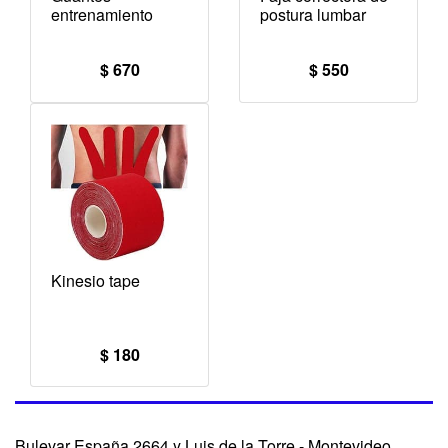
entrenamiento
postura lumbar
$ 670
$ 550
Kinesio tape
$ 180
Bulevar España 2664 y Luis de la Torre - Montevideo.