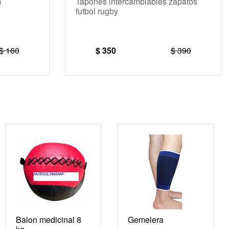
m
Tapones intercambiables zapatos
futbol rugby
$ 160
$ 350
$ 390
Balon medicinal 8
Gemelera