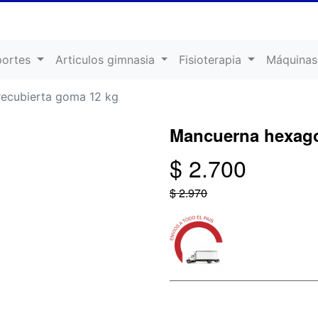
portes
Articulos gimnasia
Fisioterapia
Máquinas
ecubierta goma 12 kg
Mancuerna hexago
$ 2.700
$ 2.970