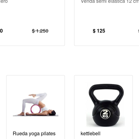
lero
Venda semi elástica 12 c
50
$ 1.250
$ 125
Rueda yoga pilates
kettlebell