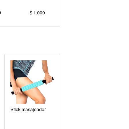
0
$ 1.000
Stick masajeador