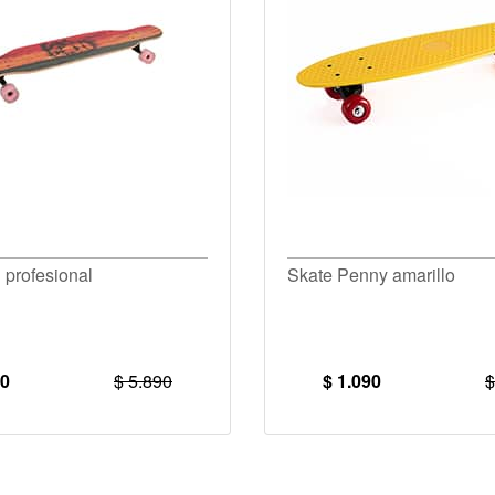
 profesional
Skate Penny amarillo
90
$ 5.890
$ 1.090
$