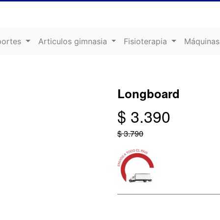
portes
Articulos gimnasia
Fisioterapia
Máquinas
d
Longboard
$ 3.390
$ 3.790