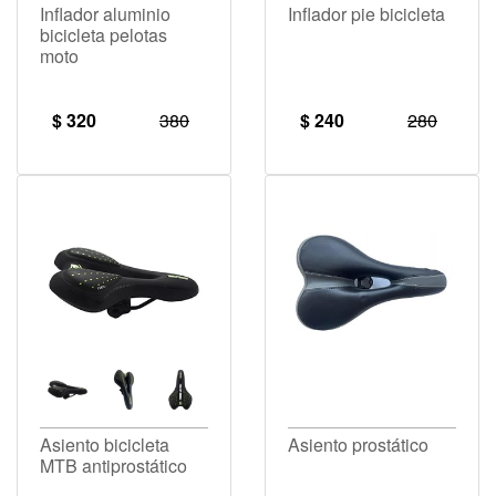
Inflador aluminio
Inflador pie bicicleta
bicicleta pelotas
moto
$ 320
380
$ 240
280
Asiento bicicleta
Asiento prostático
MTB antiprostático