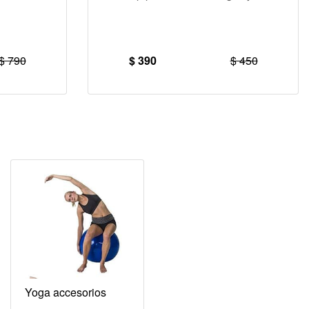
$ 790
$ 390
$ 450
Yoga accesorios