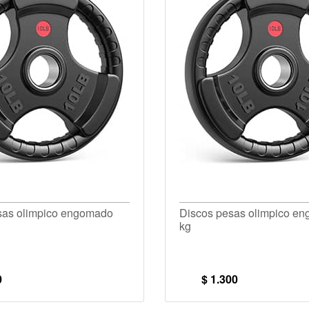
sas olimpico engomado
Discos pesas olimpico e
kg
0
$ 1.300