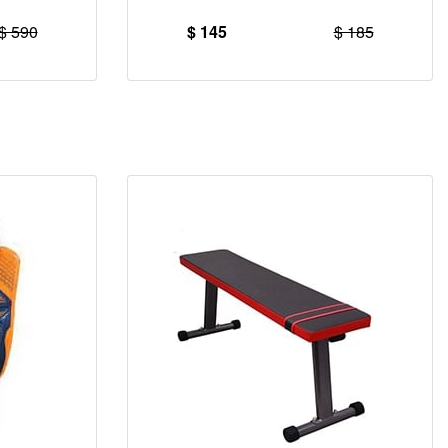
$ 590
$ 145
$ 185