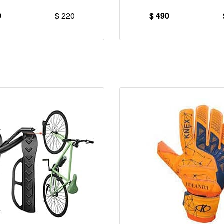
0
$ 220
$ 490