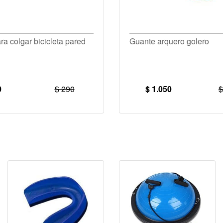
ra colgar bicicleta pared
Guante arquero golero
0
$ 290
$ 1.050
$