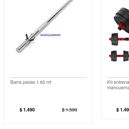
Barra pesas 1.60 mt
Kit entren
mancuerna
$ 1.490
$ 1.590
$ 1.4