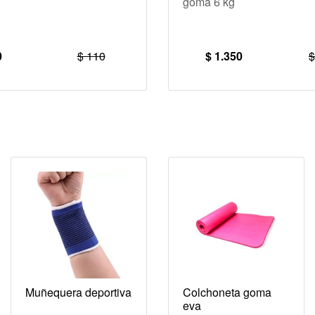
goma 6 kg
0
$ 110
$ 1.350
$
Muñequera deportiva
Colchoneta goma
eva