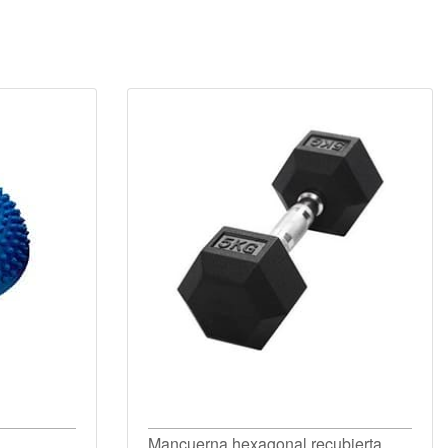
Mancuerna hexagonal recubierta