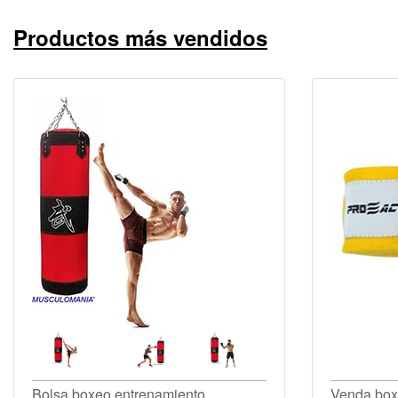
Productos más vendidos
Bolsa boxeo entrenamiento
Venda boxe