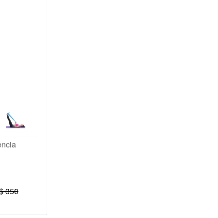
encia
$ 350