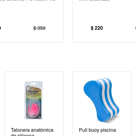
0
$ 350
$ 220
Talonera anatómica
Pull buoy piscina
de silicona