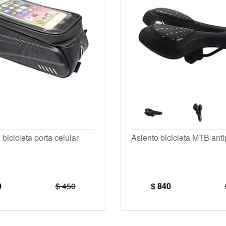
bicicleta porta celular
Asiento bicicleta MTB anti
0
$ 450
$ 840