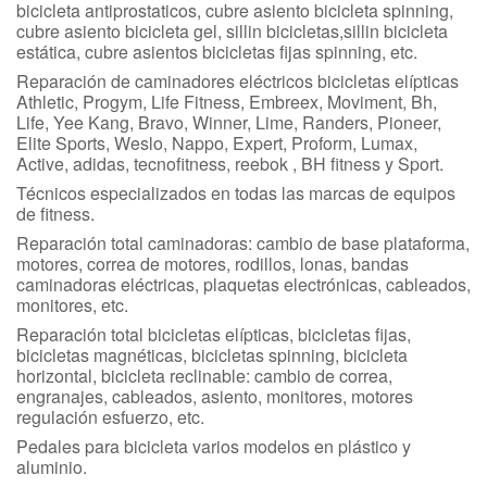
bicicleta antiprostaticos, cubre asiento bicicleta spinning,
cubre asiento bicicleta gel, sillin bicicletas,sillin bicicleta
estática, cubre asientos bicicletas fijas spinning, etc.
Reparación de caminadores eléctricos bicicletas elípticas
Athletic, Progym, Life Fitness, Embreex, Moviment, Bh,
Life, Yee Kang, Bravo, Winner, Lime, Randers, Pioneer,
Elite Sports, Weslo, Nappo, Expert, Proform, Lumax,
Active, adidas, tecnofitness, reebok , BH fitness y Sport.
Técnicos especializados en todas las marcas de equipos
de fitness.
Reparación total caminadoras: cambio de base plataforma,
motores, correa de motores, rodillos, lonas, bandas
caminadoras eléctricas, plaquetas electrónicas, cableados,
monitores, etc.
Reparación total bicicletas elípticas, bicicletas fijas,
bicicletas magnéticas, bicicletas spinning, bicicleta
horizontal, bicicleta reclinable: cambio de correa,
engranajes, cableados, asiento, monitores, motores
regulación esfuerzo, etc.
Pedales para bicicleta varios modelos en plástico y
aluminio.