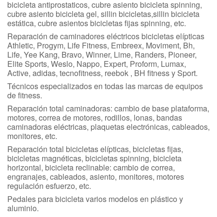
bicicleta antiprostaticos, cubre asiento bicicleta spinning,
cubre asiento bicicleta gel, sillin bicicletas,sillin bicicleta
estática, cubre asientos bicicletas fijas spinning, etc.
Reparación de caminadores eléctricos bicicletas elípticas
Athletic, Progym, Life Fitness, Embreex, Moviment, Bh,
Life, Yee Kang, Bravo, Winner, Lime, Randers, Pioneer,
Elite Sports, Weslo, Nappo, Expert, Proform, Lumax,
Active, adidas, tecnofitness, reebok , BH fitness y Sport.
Técnicos especializados en todas las marcas de equipos
de fitness.
Reparación total caminadoras: cambio de base plataforma,
motores, correa de motores, rodillos, lonas, bandas
caminadoras eléctricas, plaquetas electrónicas, cableados,
monitores, etc.
Reparación total bicicletas elípticas, bicicletas fijas,
bicicletas magnéticas, bicicletas spinning, bicicleta
horizontal, bicicleta reclinable: cambio de correa,
engranajes, cableados, asiento, monitores, motores
regulación esfuerzo, etc.
Pedales para bicicleta varios modelos en plástico y
aluminio.