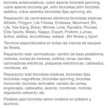
bicicleta antiprostaticos, cubre asiento bicicleta spinning,
cubre asiento bicicleta gel, sillin bicicletas,sillin bicicleta
estática, cubre asientos bicicletas fijas spinning, etc.
Reparación de caminadores eléctricos bicicletas elípticas
Athletic, Progym, Life Fitness, Embreex, Moviment, Bh,
Life, Yee Kang, Bravo, Winner, Lime, Randers, Pioneer,
Elite Sports, Weslo, Nappo, Expert, Proform, Lumax,
Active, adidas, tecnofitness, reebok , BH fitness y Sport.
Técnicos especializados en todas las marcas de equipos
de fitness.
Reparación total caminadoras: cambio de base plataforma,
motores, correa de motores, rodillos, lonas, bandas
caminadoras eléctricas, plaquetas electrónicas, cableados,
monitores, etc.
Reparación total bicicletas elípticas, bicicletas fijas,
bicicletas magnéticas, bicicletas spinning, bicicleta
horizontal, bicicleta reclinable: cambio de correa,
engranajes, cableados, asiento, monitores, motores
regulación esfuerzo, etc.
Pedales para bicicleta varios modelos en plástico y
aluminio.