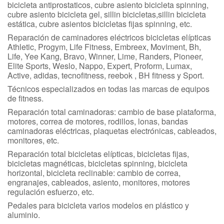
bicicleta antiprostaticos, cubre asiento bicicleta spinning,
cubre asiento bicicleta gel, sillin bicicletas,sillin bicicleta
estática, cubre asientos bicicletas fijas spinning, etc.
Reparación de caminadores eléctricos bicicletas elípticas
Athletic, Progym, Life Fitness, Embreex, Moviment, Bh,
Life, Yee Kang, Bravo, Winner, Lime, Randers, Pioneer,
Elite Sports, Weslo, Nappo, Expert, Proform, Lumax,
Active, adidas, tecnofitness, reebok , BH fitness y Sport.
Técnicos especializados en todas las marcas de equipos
de fitness.
Reparación total caminadoras: cambio de base plataforma,
motores, correa de motores, rodillos, lonas, bandas
caminadoras eléctricas, plaquetas electrónicas, cableados,
monitores, etc.
Reparación total bicicletas elípticas, bicicletas fijas,
bicicletas magnéticas, bicicletas spinning, bicicleta
horizontal, bicicleta reclinable: cambio de correa,
engranajes, cableados, asiento, monitores, motores
regulación esfuerzo, etc.
Pedales para bicicleta varios modelos en plástico y
aluminio.