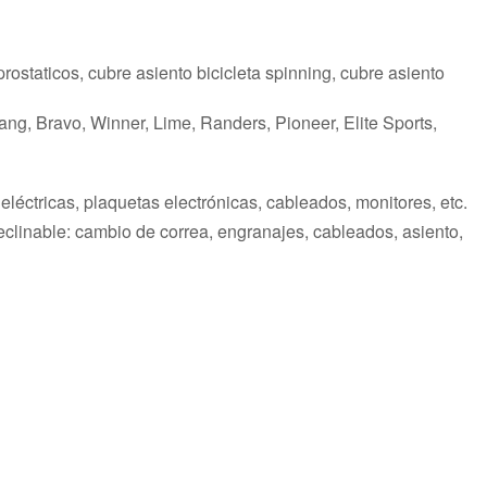
iprostaticos, cubre asiento bicicleta spinning, cubre asiento
ang, Bravo, Winner, Lime, Randers, Pioneer, Elite Sports,
léctricas, plaquetas electrónicas, cableados, monitores, etc.
ta reclinable: cambio de correa, engranajes, cableados, asiento,