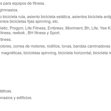
 para equipos de fitness.
 gimnasios.
 bicicleta ruta, asiento bicicleta estática, asientos bicicleta ant
ientos bicicletas fijas spinning, etc.
letic, Progym, Life Fitness, Embreex, Moviment, Bh, Life, Yee K
tness, reebok , BH fitness y Sport.
itness.
ores, correa de motores, rodillos, lonas, bandas caminadoras e
tas magnéticas, bicicletas spinning, bicicleta horizontal, bicicle
táticas.
nasios y edificios.