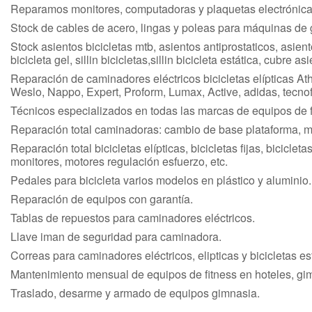
Reparamos monitores, computadoras y plaquetas electrónicas
Stock de cables de acero, lingas y poleas para máquinas de
Stock asientos bicicletas mtb, asientos antiprostaticos, asiento
bicicleta gel, sillin bicicletas,sillin bicicleta estática, cubre as
Reparación de caminadores eléctricos bicicletas elípticas Ath
Weslo, Nappo, Expert, Proform, Lumax, Active, adidas, tecnofi
Técnicos especializados en todas las marcas de equipos de f
Reparación total caminadoras: cambio de base plataforma, mot
Reparación total bicicletas elípticas, bicicletas fijas, bicicle
monitores, motores regulación esfuerzo, etc.
Pedales para bicicleta varios modelos en plástico y aluminio.
Reparación de equipos con garantía.
Tablas de repuestos para caminadores eléctricos.
Llave iman de seguridad para caminadora.
Correas para caminadores eléctricos, elipticas y bicicletas es
Mantenimiento mensual de equipos de fitness en hoteles, gim
Traslado, desarme y armado de equipos gimnasia.