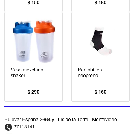
$ 150
$ 180
Vaso mezclador
Par tobillera
shaker
neopreno
$ 290
$ 160
Bulevar España 2664 y Luis de la Torre - Montevideo.
27113141