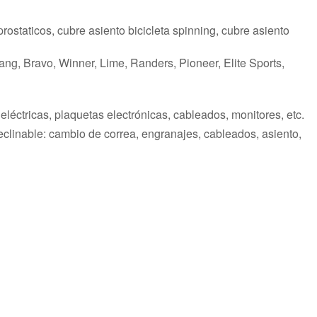
iprostaticos, cubre asiento bicicleta spinning, cubre asiento
ang, Bravo, Winner, Lime, Randers, Pioneer, Elite Sports,
léctricas, plaquetas electrónicas, cableados, monitores, etc.
ta reclinable: cambio de correa, engranajes, cableados, asiento,