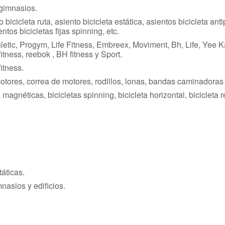
 gimnasios.
 bicicleta ruta, asiento bicicleta estática, asientos bicicleta ant
ientos bicicletas fijas spinning, etc.
letic, Progym, Life Fitness, Embreex, Moviment, Bh, Life, Yee K
tness, reebok , BH fitness y Sport.
itness.
ores, correa de motores, rodillos, lonas, bandas caminadoras e
tas magnéticas, bicicletas spinning, bicicleta horizontal, bicicle
táticas.
nasios y edificios.