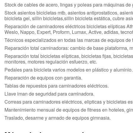
Stock de cables de acero, lingas y poleas para máquinas de
Stock asientos bicicletas mtb, asientos antiprostaticos, asiento
bicicleta gel, sillin bicicletas,sillin bicicleta estática, cubre as
Reparación de caminadores eléctricos bicicletas elípticas Ath
Weslo, Nappo, Expert, Proform, Lumax, Active, adidas, tecnofi
Técnicos especializados en todas las marcas de equipos de f
Reparación total caminadoras: cambio de base plataforma, mot
Reparación total bicicletas elípticas, bicicletas fijas, bicicle
monitores, motores regulación esfuerzo, etc.
Pedales para bicicleta varios modelos en plástico y aluminio.
Reparación de equipos con garantía.
Tablas de repuestos para caminadores eléctricos.
Llave iman de seguridad para caminadora.
Correas para caminadores eléctricos, elipticas y bicicletas es
Mantenimiento mensual de equipos de fitness en hoteles, gim
Traslado, desarme y armado de equipos gimnasia.