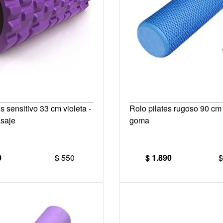
s sensitivo 33 cm violeta -
Rolo pilates rugoso 90 cm
asaje
goma
0
$ 550
$ 1.890
$