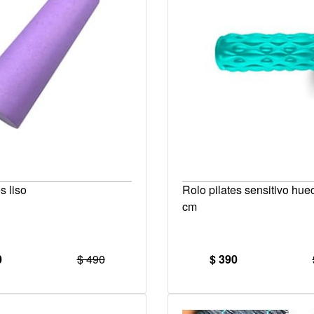
s liso
Rolo pilates sensitivo hue
cm
0
$ 490
$ 390