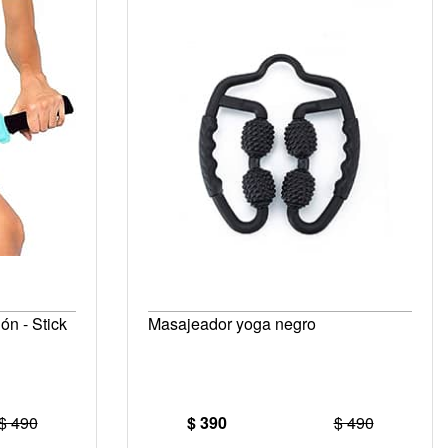
ón - Stick
Masajeador yoga negro
$ 490
$ 390
$ 490