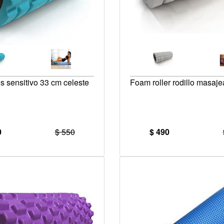
es sensitivo 33 cm celeste
Foam roller rodillo masaj
0
$ 550
$ 490