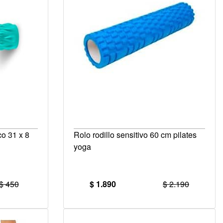
co 31 x 8
Rolo rodillo sensitivo 60 cm pilates
yoga
$ 450
$ 1.890
$ 2.190