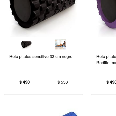
Rolo pilates sensitivo 33 cm negro
Rolo pilate
Rodillo m
$ 490
$ 550
$ 49